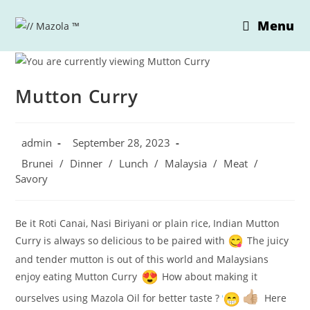
Skip
Menu
to
content
Mutton Curry
Post
Post
admin
September 28, 2023
author:
published:
Post
Brunei
/
Dinner
/
Lunch
/
Malaysia
/
Meat
/
category:
Savory
Be it Roti Canai, Nasi Biriyani or plain rice, Indian Mutton
Curry is always so delicious to be paired with
The juicy
and tender mutton is out of this world and Malaysians
enjoy eating Mutton Curry
How about making it
ourselves using Mazola Oil for better taste ?
Here