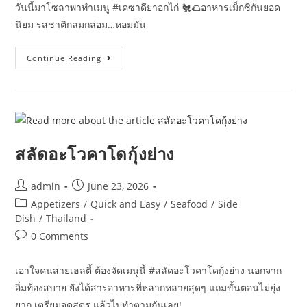
วันนี้มาโซลาพาทำเมนู #เคซาดียาอกไก่ 🐔​🌮​อาหารเม็กซิกันยอด
นิยม รสชาติกลมกล่อม…หอมมัน
เค
Continue Reading
ซา
ดียา
อกไก่
สลัดอะโวคาโดกุ้งย่าง
Post
Post
admin
June 23, 2026
author:
published:
Post
Appetizers
/
Quick and Easy
/
Seafood
/
Side
category:
Dish
/
Thailand
Post
0 Comments
comments:
เอาใจคนสายเฮลตี้ ต้องจัดเมนูนี้ #สลัดอะโวคาโดกุ้งย่าง นอกจาก
อิ่มท้องสบาย ยังได้สารอาหารที่หลากหลายสุดๆ แถมขั้นตอนไม่ยุ่ง
ยาก เตรียมจดสูตร แล้วไปทำตามกันเลย!