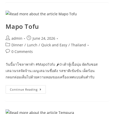
寶
上
素
Mapo Tofu
Post
Post
admin
June 24, 2026
author:
published:
Post
Dinner
/
Lunch
/
Quick and Easy
/
Thailand
category:
Post
0 Comments
comments:
วันนี้มาโซลาพาทำ #MapoTofu 🌶️🍲เต้าหู้เนื้อนุ่ม ผัดกับซอส
เสฉวนรสจัดจ้าน.เมนูเสฉวนชื่อดัง รสชาติเข้มข้น เผ็ดร้อน
กลมกล่อมเต็มไปด้วยความหอมของเครื่องเทศแบบต้นตำรับ
Mapo
Continue Reading
Tofu