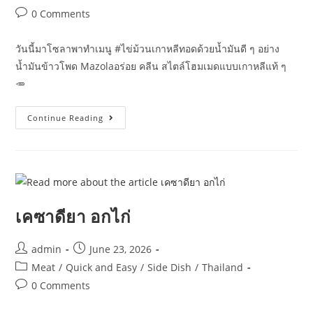
Post
0 Comments
comments:
วันนี้มาโซลาพาทำเมนู #ไข่ม้วนเกาหลีทอดด้วยน้ำมันดี ๆ อย่าง
น้ำมันข้าวโพด Mazolaอร่อย คลีน สไตล์โฮมเมดแบบเกาหลีแท้ ๆ
🥕
ไข่
Continue Reading
ม้วน
เกาหลี
계
란
말
이
เคซาดียา อกไก่
Post
Post
admin
June 23, 2026
author:
published:
Post
Meat
/
Quick and Easy
/
Side Dish
/
Thailand
category:
Post
0 Comments
comments: