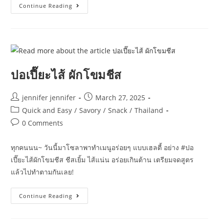
Sup
Continue Reading
Ayam
Miso
Jahe
ปอเปี๊ยะไส้ ผักโขมชีส
Post
Post
jennifer jennifer
March 27, 2025
author:
published:
Post
Quick and Easy
/
Savory
/
Snack
/
Thailand
category:
Post
0 Comments
comments:
ทุกคนนน~ วันนี้มาโซลาพาทำเมนูอร่อยๆ แบบเฮลตี้ อย่าง #ปอ
เปี๊ยะไส้ผักโขมชีส ชีสเยิ้ม ไส้แน่น อร่อยเกินต้าน เตรียมจดสูตร
แล้วไปทำตามกันเลย!
ปอ
Continue Reading
เปี๊ยะ
ไส้
ผัก