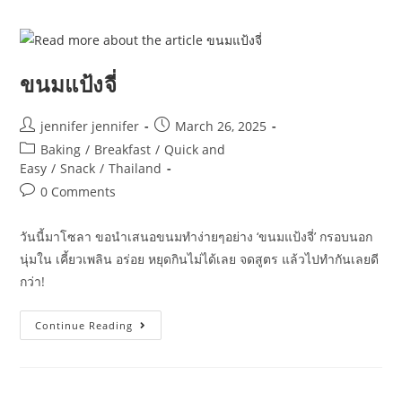
โขม
ชีส
ขนมแป้งจี่
Post
Post
jennifer jennifer
March 26, 2025
author:
published:
Post
Baking
/
Breakfast
/
Quick and
category:
Easy
/
Snack
/
Thailand
Post
0 Comments
comments:
วันนี้มาโซลา ขอนำเสนอขนมทำง่ายๆอย่าง ‘ขนมแป้งจี่’ กรอบนอก
นุ่มใน เคี้ยวเพลิน อร่อย หยุดกินไม่ได้เลย จดสูตร แล้วไปทำกันเลยดี
กว่า!
ขนม
Continue Reading
แป้ง
จี่