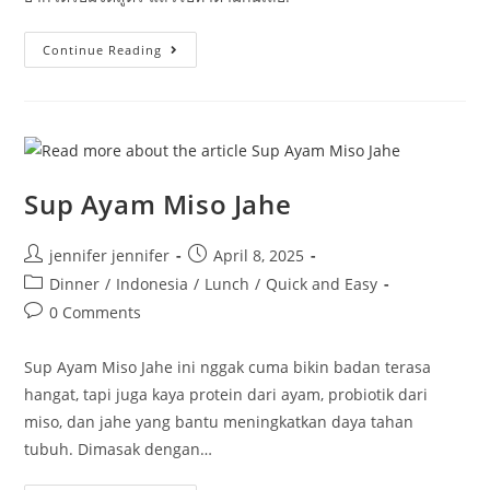
สลัด
Continue Reading
อะ
โว
คา
โด
กุ้ง
ย่าง
Sup Ayam Miso Jahe
Post
Post
jennifer jennifer
April 8, 2025
author:
published:
Post
Dinner
/
Indonesia
/
Lunch
/
Quick and Easy
category:
Post
0 Comments
comments:
Sup Ayam Miso Jahe ini nggak cuma bikin badan terasa
hangat, tapi juga kaya protein dari ayam, probiotik dari
miso, dan jahe yang bantu meningkatkan daya tahan
tubuh. Dimasak dengan…