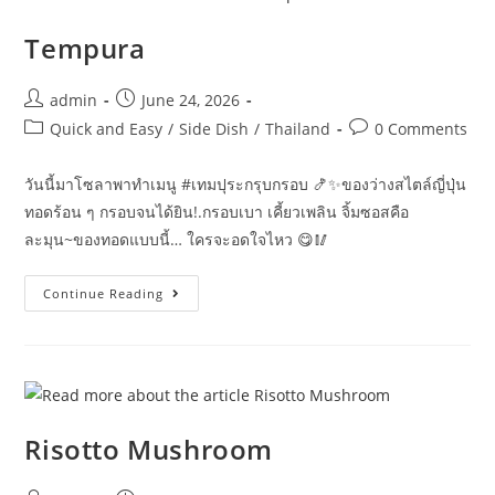
Tempura
Post
Post
admin
June 24, 2026
author:
published:
Post
Post
Quick and Easy
/
Side Dish
/
Thailand
0 Comments
category:
comments:
วันนี้มาโซลาพาทำเมนู #เทมปุระกรุบกรอบ 🍤✨ของว่างสไตล์ญี่ปุ่น
ทอดร้อน ๆ กรอบจนได้ยิน!.กรอบเบา เคี้ยวเพลิน จิ้มซอสคือ
ละมุน~ของทอดแบบนี้… ใครจะอดใจไหว 😋🥢
Tempura
Continue Reading
Risotto Mushroom