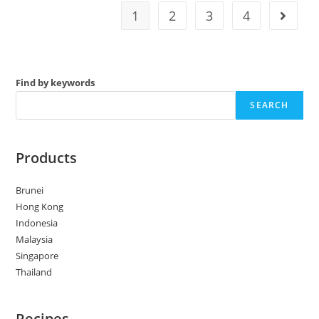
1
2
3
4
Go to t
Find by keywords
SEARCH
Products
Brunei
Hong Kong
Indonesia
Malaysia
Singapore
Thailand
Recipes