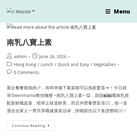
Skip
Menu
to
content
南乳八寶上素
Post
Post
admin
June 26, 2026
author:
published:
Post
Hong Kong
/
Lunch
/
Quick and Easy
/
Vegetables
category:
Post
0 Comments
comments:
屋企餐餐都係肉🍗，有時準備下素菜都可以係新驚喜🥕！今日就
等Owenmama教你哋整 <南乳八寶上素> 😋，甜甜鹹鹹嘅南乳搭
配新鮮嘅蔬菜，唔單止味道鮮美，而且仲營養豐富添👍🏻，係一道
適合全家人一齊共享嘅健康菜品🤩，快啲跟住以下食譜整啦👇🏻！
南
Continue Reading
乳
八