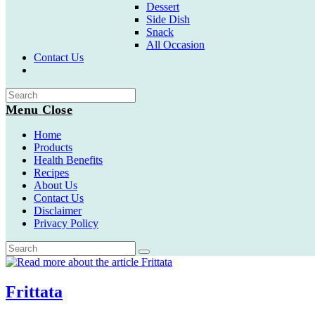
Dessert
Side Dish
Snack
All Occasion
Contact Us
Toggle
website
search
Menu
Close
Home
Products
Health Benefits
Recipes
About Us
Contact Us
Disclaimer
Privacy Policy
Frittata