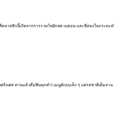
รอิตาลีคลาสสิกนี้เกิดจากการรวมไข่ผักสด เบคอน และชีสลงในกระท
ฝรั่งเศส ทานแล้วคือฟินทุกคำ!.เมนูผักอบเล็ก ๆ แต่รสชาติเต็มจาน