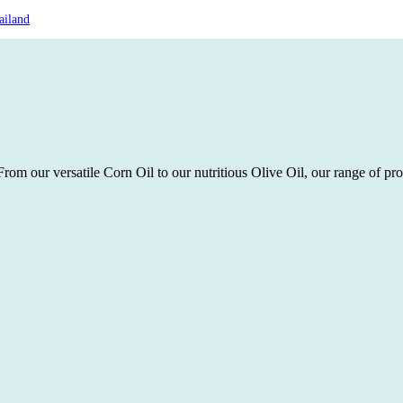
ailand
rom our versatile Corn Oil to our nutritious Olive Oil, our range of pro