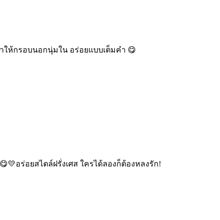
ะทำให้กรอบนอกนุ่มใน อร่อยแบบเต็มคำ 😋
 😋💛อร่อยสไตล์ฝรั่งเศส ใครได้ลองก็ต้องหลงรัก!