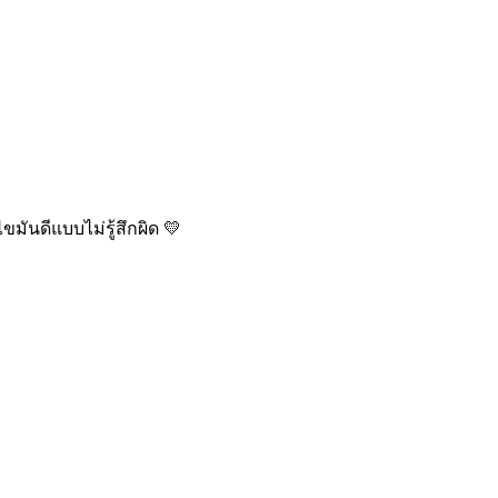
มันดีแบบไม่รู้สึกผิด 💛