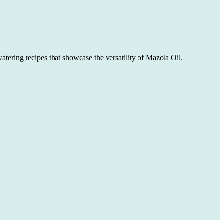
atering recipes that showcase the versatility of Mazola Oil.