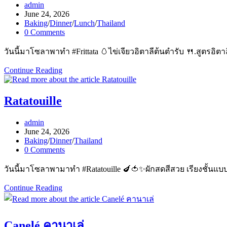
Post
admin
author:
Post
June 24, 2026
published:
Post
Baking
/
Dinner
/
Lunch
/
Thailand
category:
Post
0 Comments
comments:
วันนี้มาโซลาพาทำ #Frittata 🥚ไข่เจียวอิตาลีต้นตำรับ 🍴.สูต
Frittata
Continue Reading
Ratatouille
Post
admin
author:
Post
June 24, 2026
published:
Post
Baking
/
Dinner
/
Thailand
category:
Post
0 Comments
comments:
วันนี้มาโซลาพามาทำ #Ratatouille 🍆🍅✨ผักสดสีสวย เรียงชั้นแบบ
Ratatouille
Continue Reading
Canelé คานาเล่