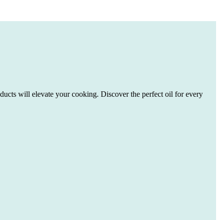
ducts will elevate your cooking. Discover the perfect oil for every