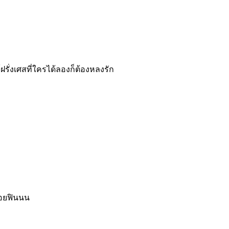
ั่งเศสที่ใครได้ลองก็ต้องหลงรัก
่อยฟินนน