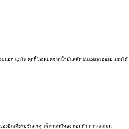
อบนอก นุ่มใน.คุกกี้โฮมเมดจากน้ำมันสลัด Mazolaอร่อยยย แถมได้ไข
องอินเดีย‘เบซันลาดู’ เม็ดกลมสีทอง หอมถั่ว หวานละมุน