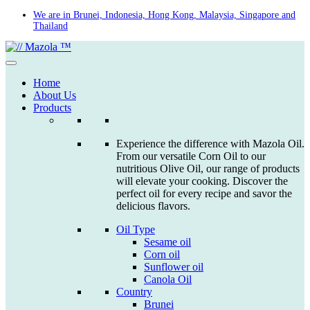
Skip
We are in Brunei, Indonesia, Hong Kong, Malaysia, Singapore and
Thailand
to
content
Home
About Us
Products
Experience the difference with Mazola Oil.
From our versatile Corn Oil to our
nutritious Olive Oil, our range of products
will elevate your cooking. Discover the
perfect oil for every recipe and savor the
delicious flavors.
Oil Type
Sesame oil
Corn oil
Sunflower oil
Canola Oil
Country
Brunei