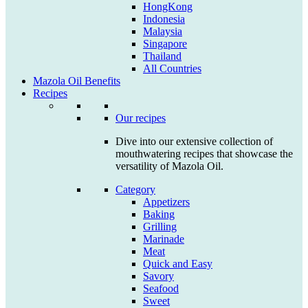
HongKong
Indonesia
Malaysia
Singapore
Thailand
All Countries
Mazola Oil Benefits
Recipes
Our recipes
Dive into our extensive collection of
mouthwatering recipes that showcase the
versatility of Mazola Oil.
Category
Appetizers
Baking
Grilling
Marinade
Meat
Quick and Easy
Savory
Seafood
Sweet