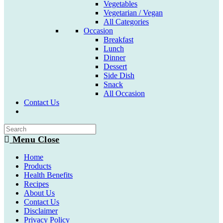
Vegetables
Vegetarian / Vegan
All Categories
Occasion
Breakfast
Lunch
Dinner
Dessert
Side Dish
Snack
All Occasion
Contact Us
Toggle
website
search
Menu
Close
Home
Products
Health Benefits
Recipes
About Us
Contact Us
Disclaimer
Privacy Policy