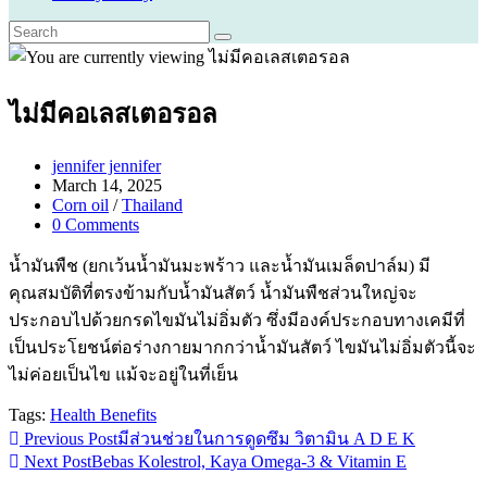
ไม่มีคอเลสเตอรอล
Post
jennifer jennifer
author:
Post
March 14, 2025
published:
Post
Corn oil
/
Thailand
category:
Post
0 Comments
comments:
น้ำมันพืช (ยกเว้นน้ำมันมะพร้าว และน้ำมันเมล็ดปาล์ม) มี
คุณสมบัติที่ตรงข้ามกับน้ำมันสัตว์ น้ำมันพืชส่วนใหญ่จะ
ประกอบไปด้วยกรดไขมันไม่อิ่มตัว ซึ่งมีองค์ประกอบทางเคมีที่
เป็นประโยชน์ต่อร่างกายมากกว่าน้ำมันสัตว์ ไขมันไม่อิ่มตัวนี้จะ
ไม่ค่อยเป็นไข แม้จะอยู่ในที่เย็น
Tags:
Health Benefits
Read
Previous Post
มีส่วนช่วยในการดูดซึม วิตามิน A D E K
Next Post
Bebas Kolestrol, Kaya Omega-3 & Vitamin E
more