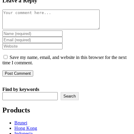
Leave a Reply
Comment
Enter
your
Enter
name
your
Enter
or
email
your
username
address
website
Save my name, email, and website in this browser for the next
to
to
URL
time I comment.
comment
comment
(optional)
Find by keywords
Search
Products
Brunei
Hong Kong
Indonesia