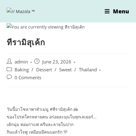
Skip
Menu
to
content
ทีรามิสุเค้ก
Post
Post
admin
June 23, 2026
author:
published:
Post
Baking
/
Dessert
/
Sweet
/
Thailand
category:
Post
0 Comments
comments:
วันนี้มาโซลาพาทำเมนู #ทีรามิสุเค้ก 🍰
ของโปรดใครหลายคน อร่อยละมุนในทุกเลเยอร์…
เค้กนุ่ม หอมกาแฟ ครีมละลายในปาก
กินแล้วใจฟู เหมือนมีคนบอกรัก 💛