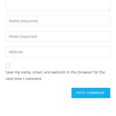
Enter
your
name
Enter
or
your
username
email
Enter
to
address
your
comment
to
website
comment
URL
Save my name, email, and website in this browser for the
(optional)
next time I comment.