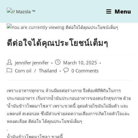
Skip
Menu
to
content
ดีต่อใจได้คุณประโยชน์เต็มๆ
Post
Post
jennifer jennifer
March 10, 2025
author:
published:
Post
Post
Corn oil
/
Thailand
0 Comments
category:
comments:
เพราะอาหารทุกจาน ล้วนมีผลต่อร่างกาย จึงต้องพิถีพิถันในการ
ประกอบอาหาร เริ่มจากน้ำมันประกอบอาหารของคนรักสุขภาพ ด้วย
’น้ำมันข้าวโพดมาโซลา’ เพราะขวดนี้ อุดมด้วยไขมันไม่อิ่มตัว และ
แพลนท์ สเตอรอล ซึ่งมีส่วนช่วยลดความเสี่ยงการเกิดโรคหัวใจและ
หลอดเลือด ดีต่อใจ ได้คุณประโยชน์เต็มๆ
.
น้ำมันข้าวโพดมาโซลา ขวดนี้