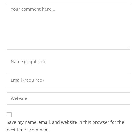
Comment
Enter
your
name
Enter
or
your
username
email
Enter
to
address
your
comment
to
website
comment
URL
Save my name, email, and website in this browser for the
(optional)
next time I comment.