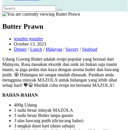
Butter Prawn
Post
jennifer jennifer
author:
Post
October 13, 2023
published:
Post
Dinner
/
Lunch
/
Malaysia
/
Savory
/
Seafood
category:
Udang Goreng Butter adalah resipi popular yang berasal dari
Malaysia. Rasa masakan eksotik dan unik ini bukan saja masin
manis, ia juga pedas dan kaya dengan aroma butter dan bawang
putih. 🤩 Hidangan ini sangat mudah dimasak. Pastikan anda
mengguna minyak MAZOLA untuk hidangan yang lebih sihat
setiap hari! 💖😁 Marilah cuba resipi ini bersama MAZOLA!
BAHAN-BAHAN
400g Udang
1 sudu besar minyak MAZOLA
3 sudu besar Butter tanpa garam
3 ulas bawang putih (dicincang halus)
3 tangkai daun kari (daun sahaja)