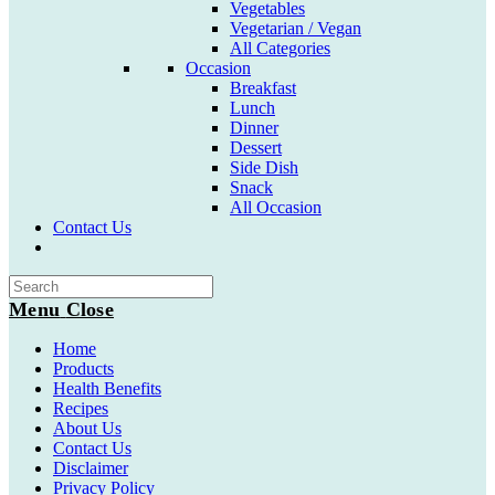
Vegetables
Vegetarian / Vegan
All Categories
Occasion
Breakfast
Lunch
Dinner
Dessert
Side Dish
Snack
All Occasion
Contact Us
Toggle
website
search
Menu
Close
Home
Products
Health Benefits
Recipes
About Us
Contact Us
Disclaimer
Privacy Policy