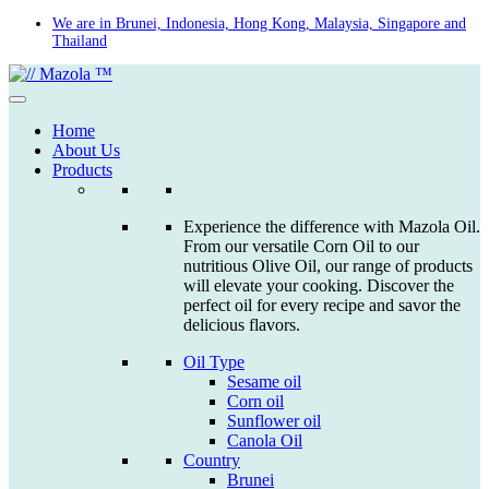
Skip
We are in Brunei, Indonesia, Hong Kong, Malaysia, Singapore and
Thailand
to
content
Home
About Us
Products
Experience the difference with Mazola Oil.
From our versatile Corn Oil to our
nutritious Olive Oil, our range of products
will elevate your cooking. Discover the
perfect oil for every recipe and savor the
delicious flavors.
Oil Type
Sesame oil
Corn oil
Sunflower oil
Canola Oil
Country
Brunei