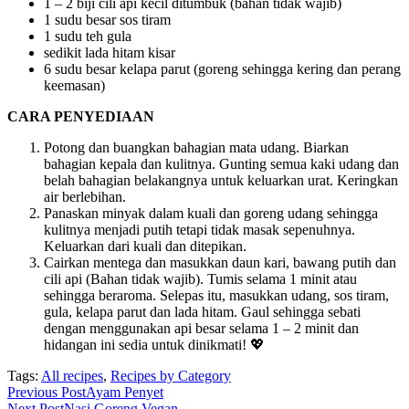
1 – 2 biji cili api kecil ditumbuk (bahan tidak wajib)
1 sudu besar sos tiram
1 sudu teh gula
sedikit lada hitam kisar
6 sudu besar kelapa parut (goreng sehingga kering dan perang
keemasan)
CARA PENYEDIAAN
Potong dan buangkan bahagian mata udang. Biarkan
bahagian kepala dan kulitnya. Gunting semua kaki udang dan
belah bahagian belakangnya untuk keluarkan urat. Keringkan
air berlebihan.
Panaskan minyak dalam kuali dan goreng udang sehingga
kulitnya menjadi putih tetapi tidak masak sepenuhnya.
Keluarkan dari kuali dan ditepikan.
Cairkan mentega dan masukkan daun kari, bawang putih dan
cili api (Bahan tidak wajib). Tumis selama 1 minit atau
sehingga beraroma. Selepas itu, masukkan udang, sos tiram,
gula, kelapa parut dan lada hitam. Gaul sehingga sebati
dengan menggunakan api besar selama 1 – 2 minit dan
hidangan ini sedia untuk dinikmati! 💖
Tags:
All recipes
,
Recipes by Category
Read
Previous Post
Ayam Penyet
Next Post
Nasi Goreng Vegan