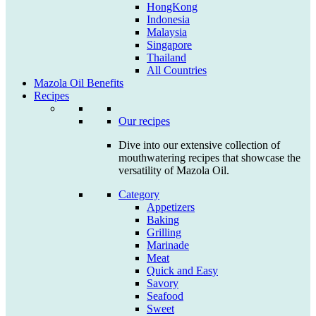
HongKong
Indonesia
Malaysia
Singapore
Thailand
All Countries
Mazola Oil Benefits
Recipes
Our recipes
Dive into our extensive collection of
mouthwatering recipes that showcase the
versatility of Mazola Oil.
Category
Appetizers
Baking
Grilling
Marinade
Meat
Quick and Easy
Savory
Seafood
Sweet