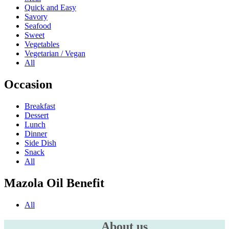
Quick and Easy
Savory
Seafood
Sweet
Vegetables
Vegetarian / Vegan
All
Occasion
Breakfast
Dessert
Lunch
Dinner
Side Dish
Snack
All
Mazola Oil Benefit
All
About us