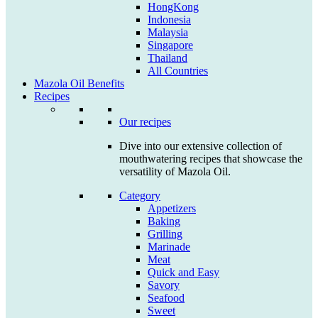
HongKong
Indonesia
Malaysia
Singapore
Thailand
All Countries
Mazola Oil Benefits
Recipes
Our recipes
Dive into our extensive collection of
mouthwatering recipes that showcase the
versatility of Mazola Oil.
Category
Appetizers
Baking
Grilling
Marinade
Meat
Quick and Easy
Savory
Seafood
Sweet