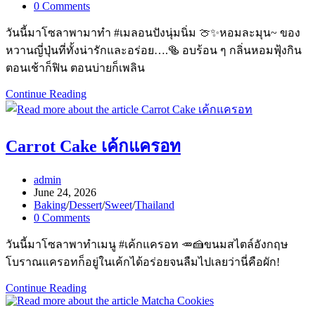
category:
Post
0 Comments
comments:
วันนี้มาโซลาพามาทำ #เมลอนปังนุ่มนิ่ม 🍈✨หอมละมุน~ ของ
หวานญี่ปุ่นที่ทั้งน่ารักและอร่อย….🥯 อบร้อน ๆ กลิ่นหอมฟุ้งกิน
ตอนเช้าก็ฟิน ตอนบ่ายก็เพลิน
Melon
Continue Reading
Pan
Carrot Cake เค้กแครอท
Post
admin
author:
Post
June 24, 2026
published:
Post
Baking
/
Dessert
/
Sweet
/
Thailand
category:
Post
0 Comments
comments:
วันนี้มาโซลาพาทำเมนู #เค้กแครอท 🥕🍰ขนมสไตล์อังกฤษ
โบราณแครอทก็อยู่ในเค้กได้อร่อยจนลืมไปเลยว่านี่คือผัก!
Carrot
Continue Reading
Cake