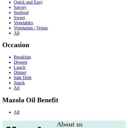
Quick and Easy
Savory
Seafood
Sweet
Vegetables
Vegetarian / Vegan
All
Occasion
Breakfast
Dessert
Lunch
Dinner
Side Dish
Snack
All
Mazola Oil Benefit
All
About us