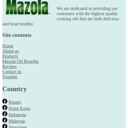
We are dedicated to providing our
customers with the highest quality
cooking oils that are both delicious
and heart healthy.
Site contents
Home
About us
Products
Mazola Oil Benefits
Recipes
Contact us
Youtube
Country
Brunei
Hong Kong
Indonesia
Malaysia
Singapore