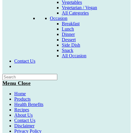
Vegetables
Vegetarian / Vegan
All Categories
Occasion
Breakfast
Lunch
Dinner
Dessert
Side Dish
Snack
All Occasion
Contact Us
Toggle
website
search
Menu
Close
Home
Products
Health Benefits
Recipes
About Us
Contact Us
Disclaimer
Privacy Policy