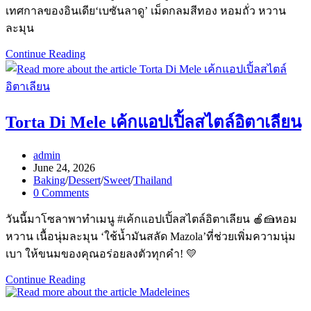
เทศกาลของอินเดีย‘เบซันลาดู’ เม็ดกลมสีทอง หอมถั่ว หวาน
ละมุน
Besan
Continue Reading
Ladoo
Torta Di Mele เค้กแอปเปิ้ลสไตล์อิตาเลียน
Post
admin
author:
Post
June 24, 2026
published:
Post
Baking
/
Dessert
/
Sweet
/
Thailand
category:
Post
0 Comments
comments:
วันนี้มาโซลาพาทำเมนู #เค้กแอปเปิ้ลสไตล์อิตาเลียน 🍎🍰หอม
หวาน เนื้อนุ่มละมุน ‘ใช้น้ำมันสลัด Mazola’ที่ช่วยเพิ่มความนุ่ม
เบา ให้ขนมของคุณอร่อยลงตัวทุกคำ! 💛
Torta
Continue Reading
Di
Mele