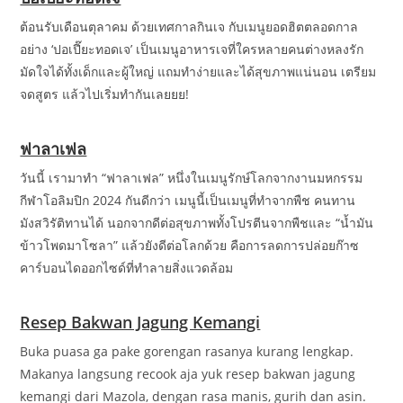
ต้อนรับเดือนตุลาคม ด้วยเทศกาลกินเจ กับเมนูยอดฮิตตลอดกาล
อย่าง ‘ปอเปี๊ยะทอดเจ’ เป็นเมนูอาหารเจที่ใครหลายคนต่างหลงรัก
มัดใจได้ทั้งเด็กและผู้ใหญ่ แถมทำง่ายและได้สุขภาพแน่นอน เตรียม
จดสูตร แล้วไปเริ่มทำกันเลยยย!
ฟาลาเฟล
วันนี้ เรามาทำ “ฟาลาเฟล” หนึ่งในเมนูรักษ์โลกจากงานมหกรรม
กีฬาโอลิมปิก 2024 กันดีกว่า เมนูนี้เป็นเมนูที่ทำจากพืช คนทาน
มังสวิรัติทานได้ นอกจากดีต่อสุขภาพทั้งโปรตีนจากพืชและ “น้ำมัน
ข้าวโพดมาโซลา” แล้วยังดีต่อโลกด้วย คือการลดการปล่อยก๊าซ
คาร์บอนไดออกไซด์ที่ทำลายสิ่งแวดล้อม
Resep Bakwan Jagung Kemangi
Buka puasa ga pake gorengan rasanya kurang lengkap.
Makanya langsung recook aja yuk resep bakwan jagung
kemangi dari Mazola, dengan rasa manis, gurih dan asin.