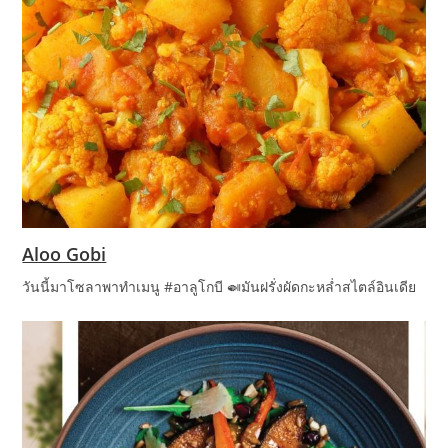
Aloo Gobi
วันนี้มาโซลาพาทำเมนู #อาลูโกบี 🍛มันฝรั่งผัดกะหล่ำสไตล์อินเดีย