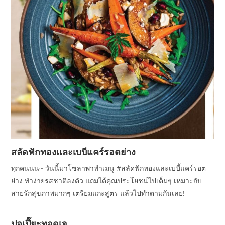
สลัดฟักทองและเบบีแคร์รอตย่าง
ทุกคนนน~ วันนี้มาโซลาพาทำเมนู #สลัดฟักทองและเบบี้แคร์รอต
ย่าง ทำง่ายรสชาติลงตัว แถมได้คุณประโยชน์ไปเต็มๆ เหมาะกับ
สายรักสุขภาพมากๆ เตรียมแกะสูตร แล้วไปทำตามกันเลย!
ปอเปี๊ยะทอดเจ