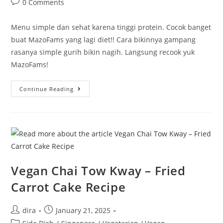
Post
0 Comments
comments:
Menu simple dan sehat karena tinggi protein. Cocok banget
buat MazoFams yang lagi diet!! Cara bikinnya gampang
rasanya simple gurih bikin nagih. Langsung recook yuk
MazoFams!
Resep
Continue Reading
Telur
Tahu
Sayur
Vegan Chai Tow Kway – Fried
Carrot Cake Recipe
Post
Post
dira
January 21, 2025
author:
published:
Post