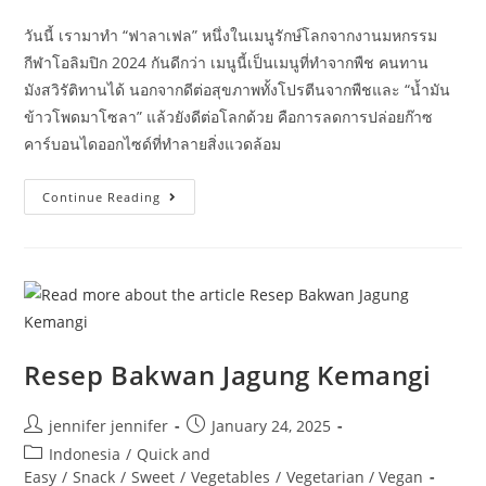
comments:
วันนี้ เรามาทำ “ฟาลาเฟล” หนึ่งในเมนูรักษ์โลกจากงานมหกรรม
กีฬาโอลิมปิก 2024 กันดีกว่า เมนูนี้เป็นเมนูที่ทำจากพืช คนทาน
มังสวิรัติทานได้ นอกจากดีต่อสุขภาพทั้งโปรตีนจากพืชและ “น้ำมัน
ข้าวโพดมาโซลา” แล้วยังดีต่อโลกด้วย คือการลดการปล่อยก๊าซ
คาร์บอนไดออกไซด์ที่ทำลายสิ่งแวดล้อม
ฟา
Continue Reading
ลา
เฟล
Resep Bakwan Jagung Kemangi
Post
Post
jennifer jennifer
January 24, 2025
author:
published:
Post
Indonesia
/
Quick and
category:
Easy
/
Snack
/
Sweet
/
Vegetables
/
Vegetarian / Vegan