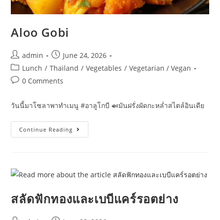
Aloo Gobi
Post
Post
admin
June 24, 2026
author:
published:
Post
Lunch
/
Thailand
/
Vegetables
/
Vegetarian / Vegan
category:
Post
0 Comments
comments:
วันนี้มาโซลาพาทำเมนู #อาลูโกบี 🍛มันฝรั่งผัดกะหล่ำสไตล์อินเดีย
Aloo
Continue Reading
Gobi
สลัดฟักทองและเบบีแคร์รอตย่าง