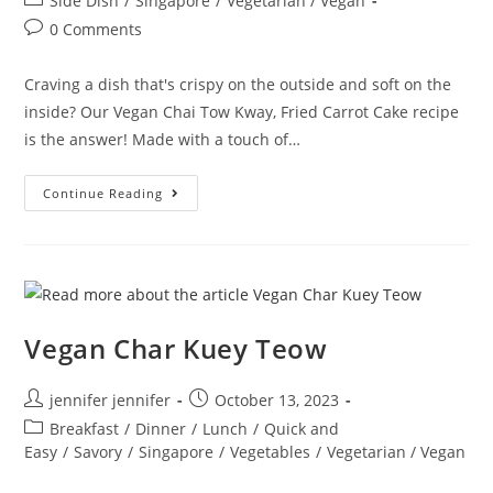
Side Dish
/
Singapore
/
Vegetarian / Vegan
category:
Post
0 Comments
comments:
Craving a dish that's crispy on the outside and soft on the
inside? Our Vegan Chai Tow Kway, Fried Carrot Cake recipe
is the answer! Made with a touch of…
Vegan
Continue Reading
Chai
Tow
Kway
–
Fried
Carrot
Cake
Recipe
Vegan Char Kuey Teow
Post
Post
jennifer jennifer
October 13, 2023
author:
published:
Post
Breakfast
/
Dinner
/
Lunch
/
Quick and
category:
Easy
/
Savory
/
Singapore
/
Vegetables
/
Vegetarian / Vegan