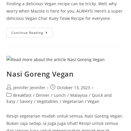
Finding a delicious Vegan recipe can be tricky. Well, why
worry when Mazola is here for you, ALWAYS! Here’s a super
delicious Vegan Char Kuey Teow Recipe for everyone.
Vegan
Continue Reading
Char
Kuey
Teow
Nasi Goreng Vegan
Post
Post
jennifer jennifer
October 13, 2023
author:
published:
Post
Breakfast
/
Dinner
/
Lunch
/
Malaysia
/
Quick and
category:
Easy
/
Savory
/
Vegetables
/
Vegetarian / Vegan
Resipi vegetarian mudah untuk semua, Nasi Goreng Vegan.
Bukan saja sedap, ia juga juga sihat! Resipi untuk semua
dan jangan lupa untuk menggunakan minyak masak