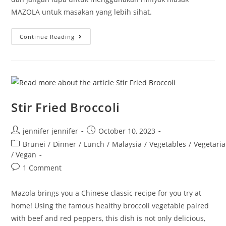
MAZOLA untuk masakan yang lebih sihat.
Nasi
Continue Reading
Goreng
Vegan
Stir Fried Broccoli
Post
Post
jennifer jennifer
October 10, 2023
author:
published:
Post
Brunei
/
Dinner
/
Lunch
/
Malaysia
/
Vegetables
/
Vegetari
category:
/ Vegan
Post
1 Comment
comments:
Mazola brings you a Chinese classic recipe for you try at
home! Using the famous healthy broccoli vegetable paired
with beef and red peppers, this dish is not only delicious,