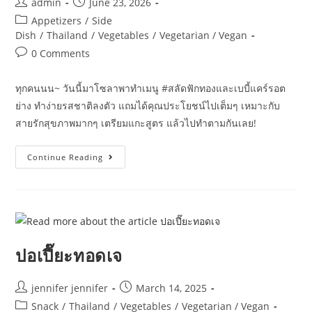
Post
Post
admin
June 23, 2026
author:
published:
Post
Appetizers
/
Side
category:
Dish
/
Thailand
/
Vegetables
/
Vegetarian / Vegan
Post
0 Comments
comments:
ทุกคนนน~ วันนี้มาโซลาพาทำเมนู #สลัดฟักทองและเบบี้แคร์รอต
ย่าง ทำง่ายรสชาติลงตัว แถมได้คุณประโยชน์ไปเต็มๆ เหมาะกับ
สายรักสุขภาพมากๆ เตรียมแกะสูตร แล้วไปทำตามกันเลย!
สลัด
Continue Reading
ฟัก
ทอง
และ
เบบี
แคร์
รอ
ต
ย่าง
ปอเปี๊ยะทอดเจ
Post
Post
jennifer jennifer
March 14, 2025
author:
published:
Post
Snack
/
Thailand
/
Vegetables
/
Vegetarian / Vegan