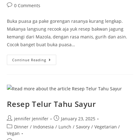
Post
0 Comments
comments:
Buka puasa ga pake gorengan rasanya kurang lengkap.
Makanya langsung recook aja yuk resep bakwan jagung
kemangi dari Mazola, dengan rasa manis, gurih dan asin.
Cocok banget buat buka puasa…
Resep
Continue Reading
Bakwan
Jagung
Kemangi
Resep Telur Tahu Sayur
Post
Post
jennifer jennifer
January 23, 2025
author:
published:
Post
Dinner
/
Indonesia
/
Lunch
/
Savory
/
Vegetarian /
category:
Vegan