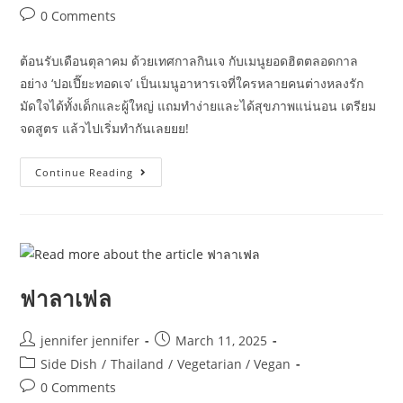
category:
Post
0 Comments
comments:
ต้อนรับเดือนตุลาคม ด้วยเทศกาลกินเจ กับเมนูยอดฮิตตลอดกาล
อย่าง ‘ปอเปี๊ยะทอดเจ’ เป็นเมนูอาหารเจที่ใครหลายคนต่างหลงรัก
มัดใจได้ทั้งเด็กและผู้ใหญ่ แถมทำง่ายและได้สุขภาพแน่นอน เตรียม
จดสูตร แล้วไปเริ่มทำกันเลยยย!
ปอ
Continue Reading
เปี๊ยะ
ทอด
เจ
ฟาลาเฟล
Post
Post
jennifer jennifer
March 11, 2025
author:
published:
Post
Side Dish
/
Thailand
/
Vegetarian / Vegan
category:
Post
0 Comments